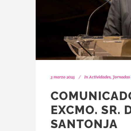
3 marzo 2025
In
Actividades
,
Jornadas
COMUNICADO
EXCMO. SR. 
SANTONJA