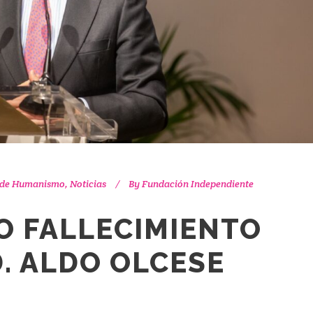
 de Humanismo
,
Noticias
By
Fundación Independiente
 FALLECIMIENTO
D. ALDO OLCESE