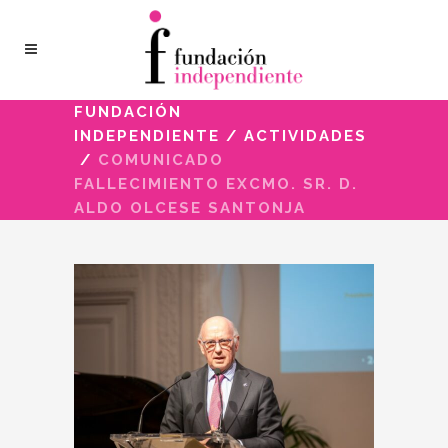
FUNDACIÓN
INDEPENDIENTE
/
ACTIVIDADES
/
COMUNICADO
FALLECIMIENTO EXCMO. SR. D.
ALDO OLCESE SANTONJA