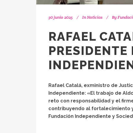
30 junio 2025
In
Noticias
By
Fundaci
RAFAEL CATA
PRESIDENTE 
INDEPENDIE
Rafael Catalá, exministro de Justi
Independiente: «El trabajo de Ald
reto con responsabilidad y el fir
contribuyendo al fortalecimiento y 
Fundación Independiente y Socieda