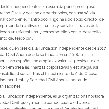
ndación Independiente será asumida por el prestigioso
recho Fiscal y gestión de patrimonios, con una sólida
nal como en el filantrópico. Trigo ha sido socio director de
lsor de iniciativas culturales y sociales a través de la
 siendo un referente muy comprometido con el desarrollo
to del tejido civil.
cese, quien presidía la Fundación Independiente desde 2017,
dad Civil Ahora desde su fundación en 2018. Tras su
presario español con amplia experiencia, presidente de
ión empresarial, finanzas corporativas y estrategia, así
abilidad social. Tras el fallecimiento de Aldo Olcese,
 Independiente y Sociedad Civil Ahora, aportando
anizaciones.
opia Fundación Independiente, es la organización impulsora
edad Civil, que ya han celebrado cuatro ediciones,
e de reflexión y propuesta para el fortalecimiento del