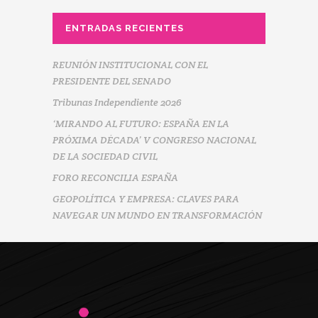
ENTRADAS RECIENTES
REUNIÓN INSTITUCIONAL CON EL
PRESIDENTE DEL SENADO
Tribunas Independiente 2026
‘MIRANDO AL FUTURO: ESPAÑA EN LA
PRÓXIMA DÉCADA’ V CONGRESO NACIONAL
DE LA SOCIEDAD CIVIL
FORO RECONCILIA ESPAÑA
GEOPOLÍTICA Y EMPRESA: CLAVES PARA
NAVEGAR UN MUNDO EN TRANSFORMACIÓN