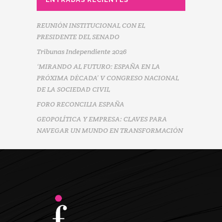
REUNIÓN INSTITUCIONAL CON EL
PRESIDENTE DEL SENADO
Tribunas Independiente 2026
‘MIRANDO AL FUTURO: ESPAÑA EN LA
PRÓXIMA DÉCADA’ V CONGRESO NACIONAL
DE LA SOCIEDAD CIVIL
FORO RECONCILIA ESPAÑA
GEOPOLÍTICA Y EMPRESA: CLAVES PARA
NAVEGAR UN MUNDO EN TRANSFORMACIÓN