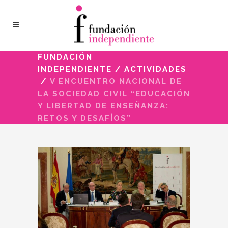
FUNDACIÓN
INDEPENDIENTE
/
ACTIVIDADES
/
V ENCUENTRO NACIONAL DE
LA SOCIEDAD CIVIL “EDUCACIÓN
Y LIBERTAD DE ENSEÑANZA:
RETOS Y DESAFÍOS”