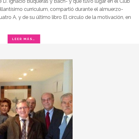
 D. Ignacio Buqueras y Bach- y que tuvo lugar en el Club
rillantísimo curriculum, compartió durante el almuerzo-
atro A, y de su último libro El círculo de la motivación, en