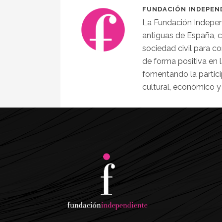
FUNDACIÓN INDEPEN
La Fundación Indepen
antiguas de España, 
sociedad civil para co
de forma positiva en l
fomentando la partici
cultural, económico y