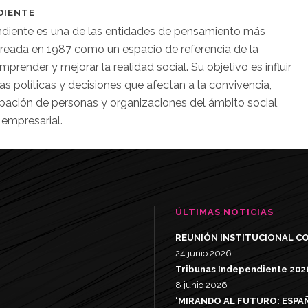
DIENTE
diente es una de las entidades de pensamiento más
creada en 1987 como un espacio de referencia de la
mprender y mejorar la realidad social. Su objetivo es influir
as políticas y decisiones que afectan a la convivencia,
pación de personas y organizaciones del ámbito social,
 empresarial.
ÚLTIMAS NOTICIAS
REUNIÓN INSTITUCIONAL CO
24 junio 2026
Tribunas Independiente 202
8 junio 2026
‘MIRANDO AL FUTURO: ESPA