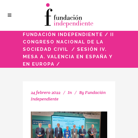
FUNDACIÓN INDEPENDIENTE
/
II
CONGRESO NACIONAL DE LA
SOCIEDAD CIVIL
/
SESIÓN IV.
MESA A. VALENCIA EN ESPAÑA Y
EN EUROPA
/
24 febrero 2022
In
By
Fundación
Independiente