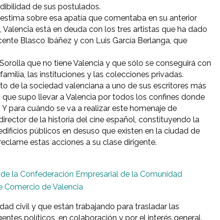
edibilidad de sus postulados.
oestima sobre esa apatía que comentaba en su anterior
a, Valencia está en deuda con los tres artistas que ha dado
Vicente Blasco Ibáñez y con Luis García Berlanga, que
orolla que no tiene Valencia y que sólo se conseguirá con
amilia, las instituciones y las colecciones privadas.
o de la sociedad valenciana a uno de sus escritores más
 que supo llevar a Valencia por todos los confines donde
a. Y para cuándo se va a realizar este homenaje de
rector de la historia del cine español, constituyendo la
edificios públicos en desuso que existen en la ciudad de
 reclame estas acciones a su clase dirigente.
 de la Confederación Empresarial de la Comunidad
e Comercio de Valencia
d civil y que están trabajando para trasladar las
entes políticos, en colaboración y por el interés general.