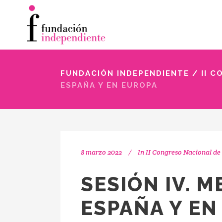
FUNDACIÓN INDEPENDIENTE
/
II 
ESPAÑA Y EN EUROPA
8 marzo 2022
In
II Congreso Nacional de 
SESIÓN IV. M
ESPAÑA Y EN