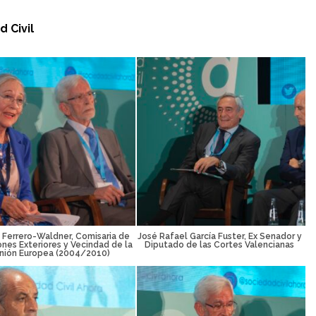
d Civil
 Ferrero-Waldner, Comisaria de
José Rafael García Fuster, Ex Senador y
ones Exteriores y Vecindad de la
Diputado de las Cortes Valencianas
nión Europea (2004/2010)