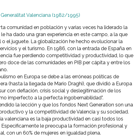
 Generalitat Valenciana (1982/1995)
ta comunidad en población y varias veces ha liderado la
 le ha dado una gran experiencia en este campo, a la que
vil o el juguete. La globalización he hecho evolucionar la
ervicios y el turismo. En 1986, con la entrada de España en
ncia fue perdiendo competitividad y productividad, lo que
ero doce de las comunidades en PIB per cápita y entre los
ano.
pulismo en Europa se debe a las erróneas políticas de
iera (hasta la llegada de Mario Draghi), que dividió a Europa
ur con deflación, crisis social y deslegitimación de los
smo imperfecto a la perfecta ingobernabilidad”.
endido la lección y que los fondos Next Generation son una
productivo y la competitividad de Valencia y su sociedad.
a valenciana es la baja productividad en casi todos los
. Específicamente le preocupa la formación profesional y
ual, con un 60% de mujeres en igualdad plena.