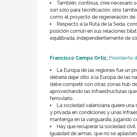
También, continúa, cree necesario s
son sólo para tecnificación, sino tamb
como el proyecto de regeneración de 
Respecto a la Ruta de la Seda, con
posición común en sus relaciones bilat
equilibrada, independientemente de sól
Francisco Camps Ortíz,
Presidente d
La Europa de las regiones fue un p
debería dejar sitio a la Europa de las 
debe competir con otras zonas hub de l
aprovechando las infraestructuras que
ferroviario.
La sociedad valenciana quiere una se
y privada en condiciones y unas infrae
mantenga en la vanguardia, jugando co
Hay que recuperar la sociedad civil.
igualdad de armas, que no se aplasten