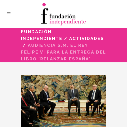
FUNDACIÓN
INDEPENDIENTE
/
ACTIVIDADES
/
AUDIENCIA S.M. EL REY
FELIPE VI PARA LA ENTREGA DEL
LIBRO `RELANZAR ESPAÑA´