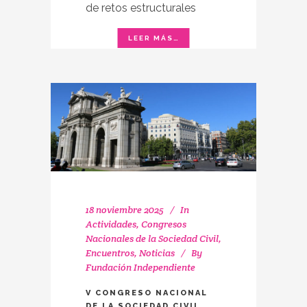
de retos estructurales
18 noviembre 2025
In
Actividades
,
Congresos
Nacionales de la Sociedad Civil
,
Encuentros
,
Noticias
By
Fundación Independiente
V CONGRESO NACIONAL
DE LA SOCIEDAD CIVIL