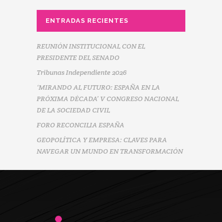
ENTRADAS RECIENTES
REUNIÓN INSTITUCIONAL CON EL
PRESIDENTE DEL SENADO
Tribunas Independiente 2026
‘MIRANDO AL FUTURO: ESPAÑA EN LA
PRÓXIMA DÉCADA’ V CONGRESO NACIONAL
DE LA SOCIEDAD CIVIL
FORO RECONCILIA ESPAÑA
GEOPOLÍTICA Y EMPRESA: CLAVES PARA
NAVEGAR UN MUNDO EN TRANSFORMACIÓN