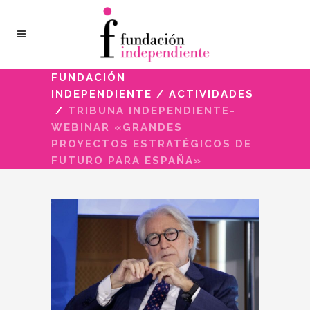
FUNDACIÓN
INDEPENDIENTE
/
ACTIVIDADES
/
TRIBUNA INDEPENDIENTE-
WEBINAR «GRANDES
PROYECTOS ESTRATÉGICOS DE
FUTURO PARA ESPAÑA»