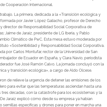
o de Cooperación Internacional.
trabajo. La primera, dedicada a la «Transición ecológica y
 formada por Javier López Galiacho, profesor de Derecho
s y director de Responsabilidad Social Corporativa de
 Jaime de Jaraíz, presidente de LG Iberia, y Pablo
Cambio Climático de PwC. Esta mesa estuvo moderada por
título «Sostenibilidad y Responsabilidad Social Corporativa.
a por Carlos Montufar, rector de la Universidad de San
embajador de Ecuador en España, y Clara Navío, periodista
oderador fue José Ramón Calvo. La jornada concluyó con la
ica y transición ecológica», a cargo de Aldo Olcese.
ron de relieve la urgencia de detener las emisiones de los
ero para evitar que las temperaturas asciendan hasta una
tres décadas, con la catástrofe para los ecosistemas y la
. De Jaraíz explicó cómo desde su empresa ya habían
ndo semillas específicas y drones para poner en marcha una