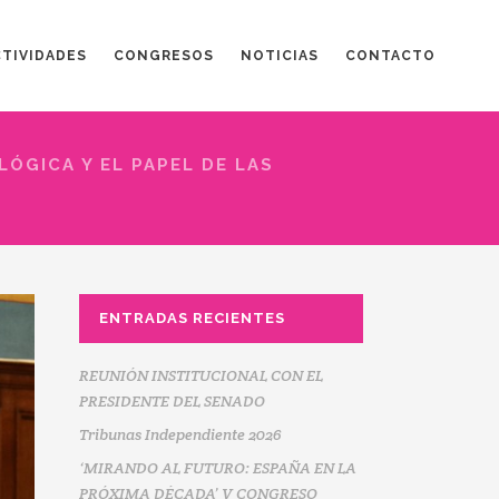
CTIVIDADES
CONGRESOS
NOTICIAS
CONTACTO
LÓGICA Y EL PAPEL DE LAS
ENTRADAS RECIENTES
REUNIÓN INSTITUCIONAL CON EL
PRESIDENTE DEL SENADO
Tribunas Independiente 2026
‘MIRANDO AL FUTURO: ESPAÑA EN LA
PRÓXIMA DÉCADA’ V CONGRESO