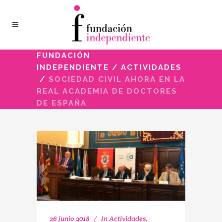
FUNDACIÓN
INDEPENDIENTE
/
ACTIVIDADES
/
SOCIEDAD CIVIL AHORA EN LA
REAL ACADEMIA DE DOCTORES
DE ESPAÑA
26 junio 2018
In
Actividades
,