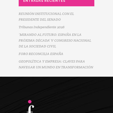
ENTRADAS RECIENTES
REUNIÓN INSTITUCIONAL CON EL
PRESIDENTE DEL SENADO
Tribunas Independiente 2026
‘MIRANDO AL FUTURO: ESPAÑA EN LA
PRÓXIMA DÉCADA’ V CONGRESO NACIONAL
DE LA SOCIEDAD CIVIL
FORO RECONCILIA ESPAÑA
GEOPOLÍTICA Y EMPRESA: CLAVES PARA
NAVEGAR UN MUNDO EN TRANSFORMACIÓN