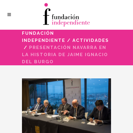
FUNDACIÓN
INDEPENDIENTE
/
ACTIVIDADES
/
PRESENTACIÓN NAVARRA EN
LA HISTORIA DE JAIME IGNACIO
DEL BURGO