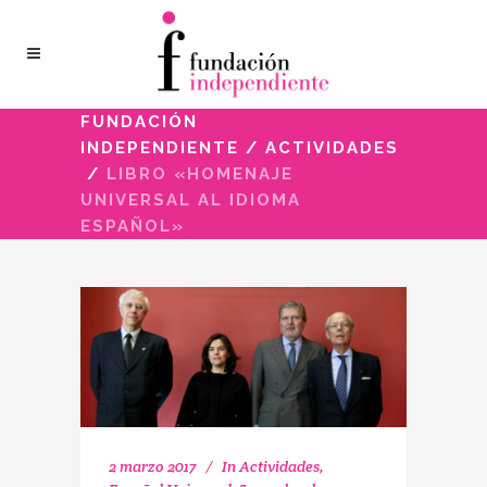
FUNDACIÓN
INDEPENDIENTE
/
ACTIVIDADES
/
LIBRO «HOMENAJE
UNIVERSAL AL IDIOMA
ESPAÑOL»
2 marzo 2017
In
Actividades
,