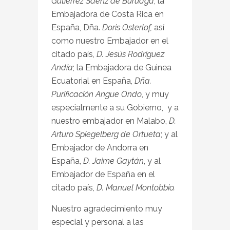
Gutiérrez Sáenz de Buruaga
; la
Embajadora de Costa Rica en
España, Dña.
Doris Osterlof,
así
como nuestro Embajador en el
citado país,
D. Jesús Rodríguez
Andía
; la Embajadora de Guinea
Ecuatorial en España,
Dña.
Purificación Angue Ondo
, y muy
especialmente a su Gobierno, y a
nuestro embajador en Malabo,
D.
Arturo Spiegelberg de Ortueta
; y al
Embajador de Andorra en
España,
D. Jaime Gaytán
, y al
Embajador de España en el
citado país,
D. Manuel Montobbio.
Nuestro agradecimiento muy
especial y personal a las