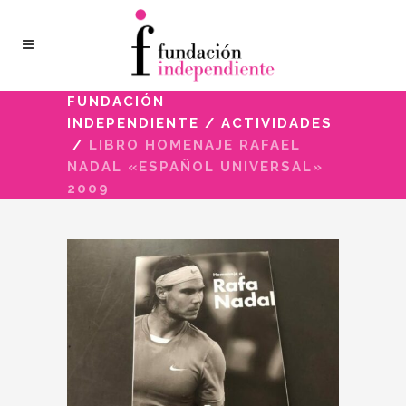
FUNDACIÓN
INDEPENDIENTE
/
ACTIVIDADES
/
LIBRO HOMENAJE RAFAEL
NADAL «ESPAÑOL UNIVERSAL»
2009