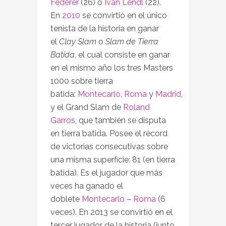
Federer
(26) o
Ivan Lendl
(22).
En
2010
se convirtió en el único
tenista de la historia en ganar
el
Clay Slam
o
Slam de Tierra
Batida
, el cual consiste en ganar
en el mismo año los tres Masters
1000 sobre tierra
batida:
Montecarlo
,
Roma
y
Madrid
,
y el Grand Slam de
Roland
Garros
, que también se disputa
en tierra batida. Posee el récord
de victorias consecutivas sobre
una misma superficie: 81 (en tierra
batida). Es el jugador que más
veces ha ganado el
doblete
Montecarlo
–
Roma
(6
veces). En 2013 se convirtió en el
tercer jugador de la historia (junto