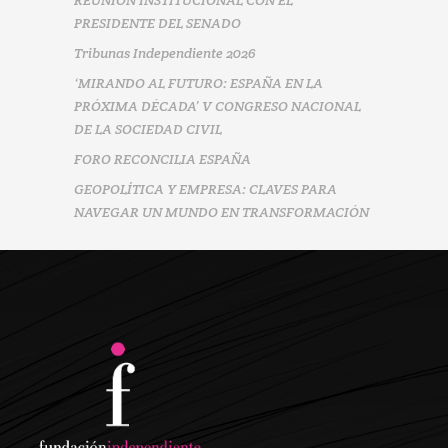
PRESIDENTE DEL SENADO
Tribunas Independiente 2026
‘MIRANDO AL FUTURO: ESPAÑA EN LA
PRÓXIMA DÉCADA’ V CONGRESO NACIONAL
DE LA SOCIEDAD CIVIL
FORO RECONCILIA ESPAÑA
GEOPOLÍTICA Y EMPRESA: CLAVES PARA
NAVEGAR UN MUNDO EN TRANSFORMACIÓN