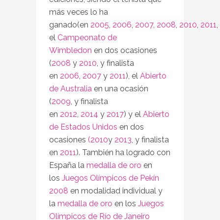
más veces lo ha
ganado(en
2005
,
2006
,
2007
,
2008
,
2010
,
2011
,
el
Campeonato de
Wimbledon
en dos ocasiones
(
2008
y
2010
, y finalista
en
2006
,
2007
y
2011
), el
Abierto
de Australia
en una ocasión
(
2009
, y finalista
en
2012
,
2014
y
2017
) y el
Abierto
de Estados Unidos
en dos
ocasiones
(2010
y
2013
, y finalista
en
2011
). También ha logrado con
España la
medalla de oro
en
los
Juegos Olímpicos de Pekín
2008
en modalidad individual y
la
medalla de oro
en los
Juegos
Olímpicos de Río de Janeiro