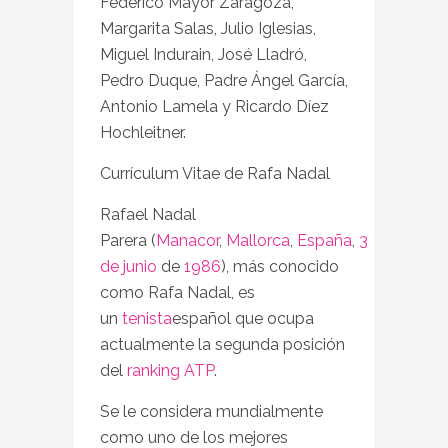
Federico Mayor Zaragoza,
Margarita Salas, Julio Iglesias,
Miguel Indurain, José Lladró,
Pedro Duque, Padre Ángel García,
Antonio Lamela y Ricardo Díez
Hochleitner.
Currículum Vitae de Rafa Nadal
Rafael Nadal
Parera (
Manacor
,
Mallorca
,
España
,
3
de junio
de
1986
), más conocido
como Rafa Nadal, es
un
tenista
español que ocupa
actualmente la segunda posición
del
ranking ATP
.
Se le considera mundialmente
como uno de los mejores