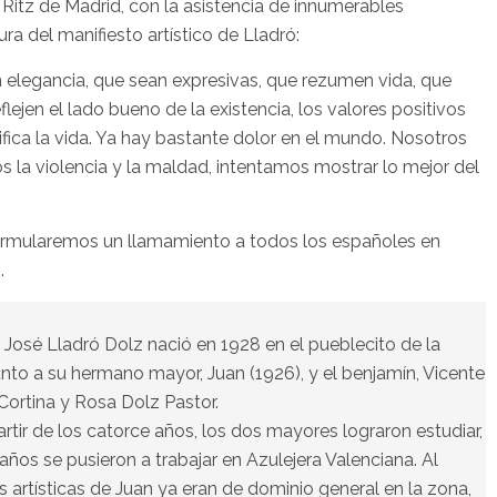
 Ritz de Madrid, con la asistencia de innumerables
ra del manifiesto artístico de Lladró:
elegancia, que sean expresivas, que rezumen vida, que
ejen el lado bueno de la existencia, los valores positivos
fica la vida. Ya hay bastante dolor en el mundo. Nosotros
 la violencia y la maldad, intentamos mostrar lo mejor del
ormularemos un llamamiento a todos los españoles en
.
José Lladró Dolz nació en 1928 en el pueblecito de la
unto a su hermano mayor, Juan (1926), y el benjamín, Vicente
 Cortina y Rosa Dolz Pastor.
rtir de los catorce años, los dos mayores lograron estudiar,
 años se pusieron a trabajar en Azulejera Valenciana. Al
des artísticas de Juan ya eran de dominio general en la zona,