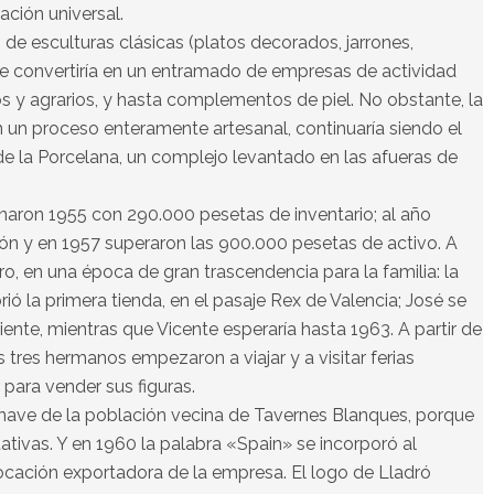
ción universal.
e esculturas clásicas (platos decorados, jarrones,
) se convertiría en un entramado de empresas de actividad
os y agrarios, y hasta complementos de piel. No obstante, la
 un proceso enteramente artesanal, continuaría siendo el
de la Porcelana, un complejo levantado en las afueras de
naron 1955 con 290.000 pesetas de inventario; al año
lón y en 1957 superaron las 900.000 pesetas de activo. A
o, en una época de gran trascendencia para la familia: la
ó la primera tienda, en el pasaje Rex de Valencia; José se
iente, mientras que Vicente esperaría hasta 1963. A partir de
s tres hermanos empezaron a viajar y a visitar ferias
 para vender sus figuras.
 nave de la población vecina de Tavernes Blanques, porque
tivas. Y en 1960 la palabra «Spain» se incorporó al
ocación exportadora de la empresa. El logo de Lladró