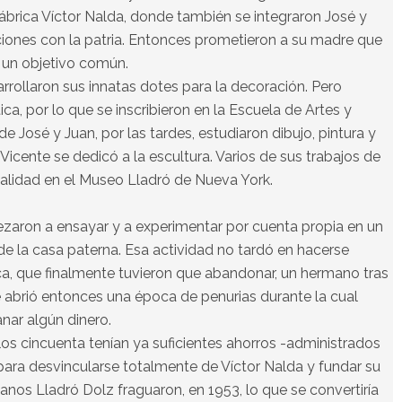
a fábrica Víctor Nalda, donde también se integraron José y
iones con la patria. Entonces prometieron a su madre que
n un objetivo común.
rrollaron sus innatas dotes para la decoración. Pero
ica, por lo que se inscribieron en la Escuela de Artes y
e José y Juan, por las tardes, estudiaron dibujo, pintura y
icente se dedicó a la escultura. Varios de sus trabajos de
alidad en el Museo Lladró de Nueva York.
aron a ensayar y a experimentar por cuenta propia en un
e la casa paterna. Esa actividad no tardó en hacerse
ica, que finalmente tuvieron que abandonar, un hermano tras
e abrió entonces una época de penurias durante la cual
nar algún dinero.
 los cincuenta tenían ya suficientes ahorros -administrados
ara desvincularse totalmente de Víctor Nalda y fundar su
nos Lladró Dolz fraguaron, en 1953, lo que se convertiría