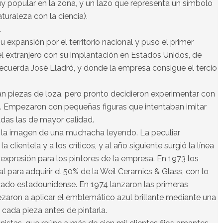
uy popular en la zona, y un lazo que representa un símbolo
aturaleza con la ciencia).
l
u expansión por el territorio nacional y puso el primer
l extranjero con su implantación en Estados Unidos, de
ecuerda José Lladró, y donde la empresa consigue el tercio
n piezas de loza, pero pronto decidieron experimentar con
os. Empezaron con pequeñas figuras que intentaban imitar
das las de mayor calidad.
on la imagen de una muchacha leyendo. La peculiar
 clientela y a los críticos, y al año siguiente surgió la línea
 expresión para los pintores de la empresa. En 1973 los
al para adquirir el 50% de la Weil Ceramics & Glass, con lo
cado estadounidense. En 1974 lanzaron las primeras
ezaron a aplicar el emblemático azul brillante mediante una
cada pieza antes de pintarla.