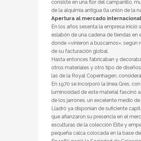
consiste en una flor del campanillo, m
de la alquimia antigua (la unión de la n
Apertura al mercado internaciona
En los años sesenta la empresa inició s
eslabón de una cadena de tiendas en e
donde «vinieron a buscarnos», según r
de su facturación global.
Hasta entonces fabricaban y decoraba
otros materiales y otro tipo de diseñ
las de la Royal Copenhagen, considera
En 1970 se incorporó la línea Gres, c
luminosidad de este material fascinó a la
de los jarrones, un excelente medio de
Lladró ya disponían de suficiente capit
que afianzaron su presencia en el mer
esculturas de la colección Elite y emp
pequeña calca colocada en la base de 