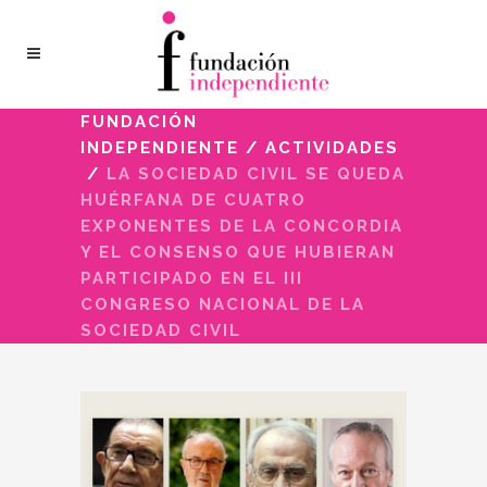
FUNDACIÓN
INDEPENDIENTE
/
ACTIVIDADES
/
LA SOCIEDAD CIVIL SE QUEDA
HUÉRFANA DE CUATRO
EXPONENTES DE LA CONCORDIA
Y EL CONSENSO QUE HUBIERAN
PARTICIPADO EN EL III
CONGRESO NACIONAL DE LA
SOCIEDAD CIVIL