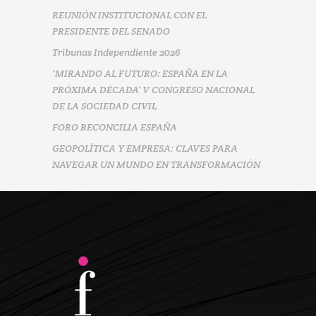
REUNIÓN INSTITUCIONAL CON EL
PRESIDENTE DEL SENADO
Tribunas Independiente 2026
‘MIRANDO AL FUTURO: ESPAÑA EN LA
PRÓXIMA DÉCADA’ V CONGRESO NACIONAL
DE LA SOCIEDAD CIVIL
FORO RECONCILIA ESPAÑA
GEOPOLÍTICA Y EMPRESA: CLAVES PARA
NAVEGAR UN MUNDO EN TRANSFORMACIÓN