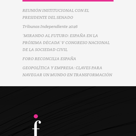
REUNIÓN INSTITUCIONAL CON EL
PRESIDENTE DEL SENADO
Tribunas Independiente 2026
‘MIRANDO AL FUTURO: ESPAÑA EN LA
PRÓXIMA DÉCADA’ V CONGRESO NACIONAL
DE LA SOCIEDAD CIVIL
FORO RECONCILIA ESPAÑA
GEOPOLÍTICA Y EMPRESA: CLAVES PARA
NAVEGAR UN MUNDO EN TRANSFORMACIÓN