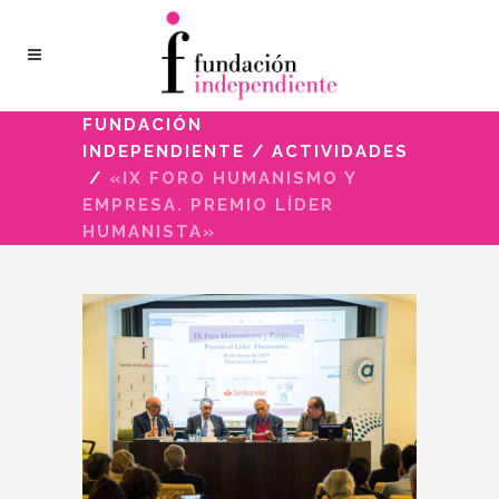
FUNDACIÓN
INDEPENDIENTE
/
ACTIVIDADES
/
«IX FORO HUMANISMO Y
EMPRESA. PREMIO LÍDER
HUMANISTA»