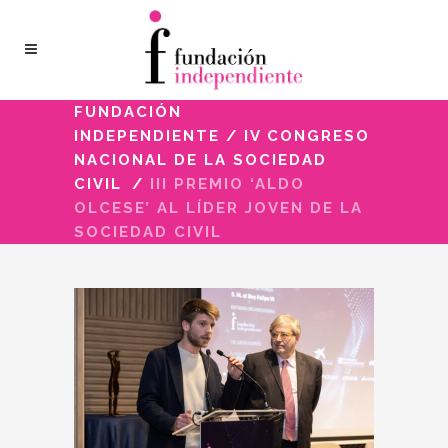
FUNDACIÓN
INDEPENDIENTE
/
IV CONGRESO
NACIONAL DE LA SOCIEDAD
CIVIL
/
III PREMIO ‘ALDO
OLCESE’ AL LÍDER JOVEN DE LA
SOCIEDAD CIVIL