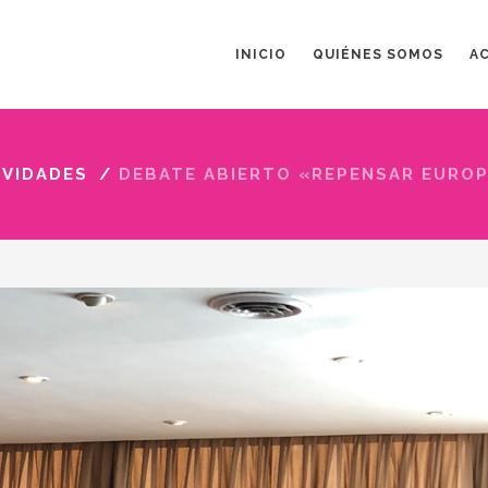
INICIO
QUIÉNES SOMOS
A
IVIDADES
/
DEBATE ABIERTO «REPENSAR EURO