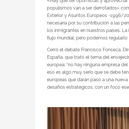
«Hay que ser optimistas y aprovechar q
populismos van a ser derrotados» com
Exterior y Asuntos Europeos -1996/20
necesaria por su contribución a las pe
los inmigrantes en nuestros países. L
flujo mundial, pero podemos regularlo 
Cerró el debate Francisco Fonseca, Di
España, que trató el tema del envejeci
europea: “no hay ninguna empresa del 
eso es algo muy serio que se debe tene
europeas que darán paso a una nueva 
desafíos estratégicos, con un foco esenc