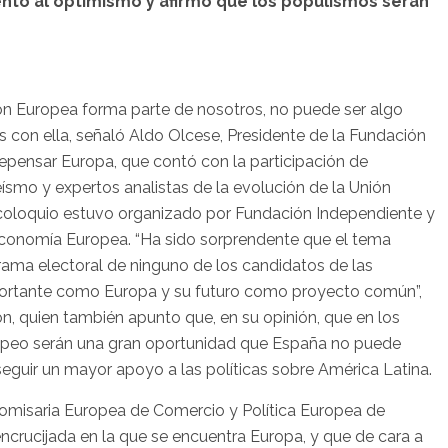
nto al optimismo y afirmó que los populismos serán
n Europea forma parte de nosotros, no puede ser algo
con ella, señaló Aldo Olcese, Presidente de la Fundación
Repensar Europa, que contó con la participación de
smo y expertos analistas de la evolución de la Unión
 coloquio estuvo organizado por Fundación Independiente y
Economía Europea. “Ha sido sorprendente que el tema
ama electoral de ninguno de los candidatos de las
portante como Europa y su futuro como proyecto común”,
n, quien también apunto que, en su opinión, que en los
opeo serán una gran oportunidad que España no puede
eguir un mayor apoyo a las políticas sobre América Latina.
 Comisaria Europea de Comercio y Política Europea de
encrucijada en la que se encuentra Europa, y que de cara a