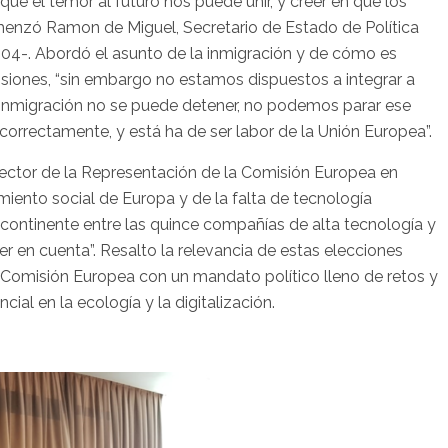
ue el temor al futuro nos puede unir, y creer en que los
enzó Ramon de Miguel, Secretario de Estado de Política
04-. Abordó el asunto de la inmigración y de cómo es
nsiones, “sin embargo no estamos dispuestos a integrar a
a inmigración no se puede detener, no podemos parar ese
correctamente, y está ha de ser labor de la Unión Europea”.
rector de la Representación de la Comisión Europea en
miento social de Europa y de la falta de tecnología
continente entre las quince compañías de alta tecnología y
r en cuenta”. Resalto la relevancia de estas elecciones
Comisión Europea con un mandato político lleno de retos y
ial en la ecología y la digitalización.