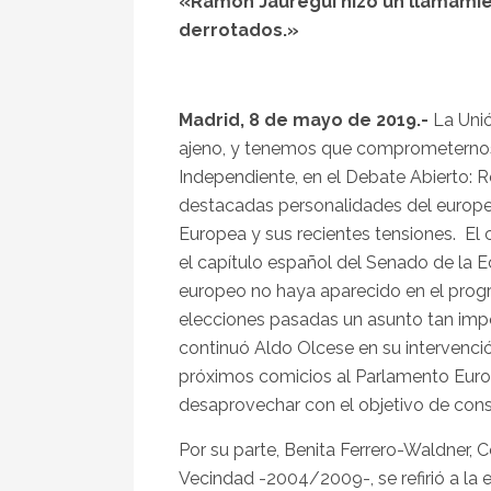
«Ramón Jauregui hizo un llamamie
derrotados.»
Madrid, 8 de mayo de 2019.-
La Unió
ajeno, y tenemos que comprometernos 
Independiente, en el Debate Abierto: 
destacadas personalidades del europeí
Europea y sus recientes tensiones. El
el capítulo español del Senado de la 
europeo no haya aparecido en el progr
elecciones pasadas un asunto tan im
continuó Aldo Olcese en su intervenció
próximos comicios al Parlamento Eur
desaprovechar con el objetivo de cons
Por su parte, Benita Ferrero-Waldner,
Vecindad -2004/2009-, se refirió a la 