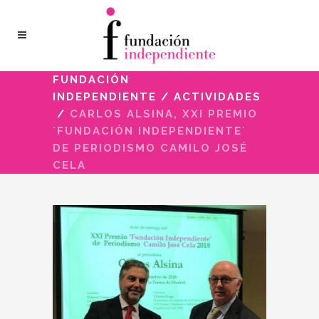
FUNDACIÓN
INDEPENDIENTE
/
ACTIVIDADES
/
CARLOS ALSINA, XXI PREMIO
`FUNDACIÓN INDEPENDIENTE´
DE PERIODISMO CAMILO JOSÉ
CELA