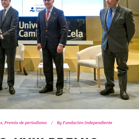
as
,
Premio de periodismo
By
Fundación Independiente