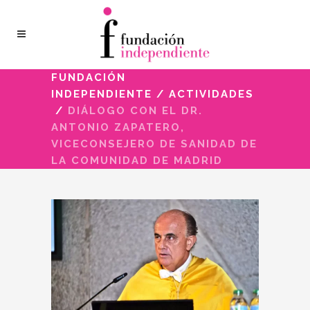
FUNDACIÓN
INDEPENDIENTE
/
ACTIVIDADES
/
DIÁLOGO CON EL DR.
ANTONIO ZAPATERO,
VICECONSEJERO DE SANIDAD DE
LA COMUNIDAD DE MADRID