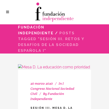
FUNDACIÓN
INDEPENDIENTE
/
POSTS
TAGGED "SESIÓN III. RETOS Y
DESAFÍOS DE LA SOCIEDAD
ESPAÑOLA I"
20 marzo 2020
In
I
Congreso Nacional Sociedad
Civil
By
Fundación
Independiente
SESIÓN III. MESA D. LA