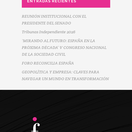
ENTRADAS RECIENTES
REUNIÓN INSTITUCIONAL CON EL
PRESIDENTE DEL SENADO
Tribunas Independiente 2026
‘MIRANDO AL FUTURO: ESPAÑA EN LA
PRÓXIMA DÉCADA’ V CONGRESO NACIONAL
DE LA SOCIEDAD CIVIL
FORO RECONCILIA ESPAÑA
GEOPOLÍTICA Y EMPRESA: CLAVES PARA
NAVEGAR UN MUNDO EN TRANSFORMACIÓN