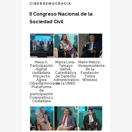
CIBERDEMOCRACIA
II Congreso Nacional de la
Sociedad Civil
Mesa A.
Marta Lora-
Mario Manzo,
Participación
Tamayo
Vicepresidente
digital
Vallvé,
de la
ciudadana.
Catedrática
Fundación
Proyecto
de Derecho
Torino
Ágora
Administrativo
Wireless
Ciberdemocracia,
en la UNED
Plataforma
de
participación
Corporativa y
Ciudadana