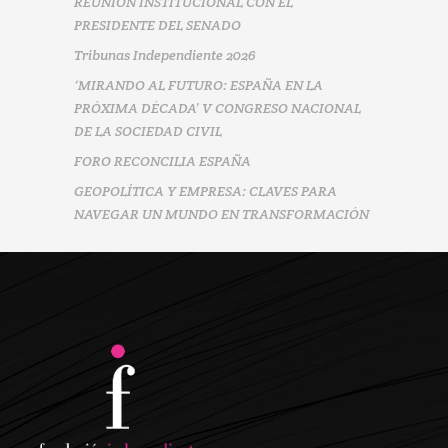
REUNIÓN INSTITUCIONAL CON EL
PRESIDENTE DEL SENADO
Tribunas Independiente 2026
‘MIRANDO AL FUTURO: ESPAÑA EN LA
PRÓXIMA DÉCADA’ V CONGRESO NACIONAL
DE LA SOCIEDAD CIVIL
FORO RECONCILIA ESPAÑA
GEOPOLÍTICA Y EMPRESA: CLAVES PARA
NAVEGAR UN MUNDO EN TRANSFORMACIÓN