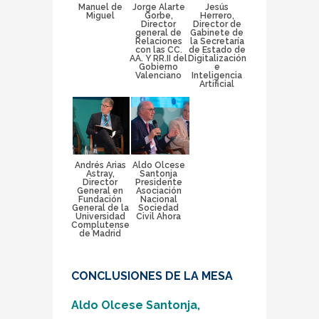
Manuel de
Jorge Alarte
Jesús
Miguel
Gorbe,
Herrero,
Director
Director de
general de
Gabinete de
Relaciones
la Secretaría
con las CC.
de Estado de
AA. Y RR.II del
Digitalización
Gobierno
e
Valenciano
Inteligencia
Artificial
Andrés Arias
Aldo Olcese
Astray,
Santonja
Director
Presidente
General en
Asociación
Fundación
Nacional
General de la
Sociedad
Universidad
Civil Ahora
Complutense
de Madrid
CONCLUSIONES DE LA MESA
Aldo Olcese Santonja,