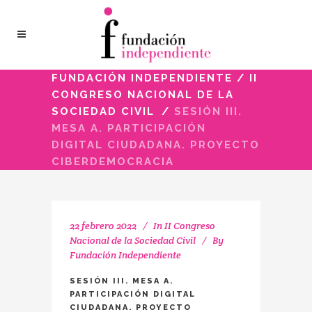
FUNDACIÓN INDEPENDIENTE
/
II
CONGRESO NACIONAL DE LA
SOCIEDAD CIVIL
/
SESIÓN III.
MESA A. PARTICIPACIÓN
DIGITAL CIUDADANA. PROYECTO
CIBERDEMOCRACIA
22 febrero 2022
In
II Congreso
Nacional de la Sociedad Civil
By
Fundación Independiente
SESIÓN III. MESA A.
PARTICIPACIÓN DIGITAL
CIUDADANA. PROYECTO