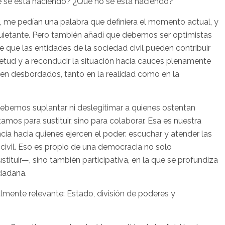
ué se está haciendo? ¿Qué no se está haciendo?
 me pedían una palabra que definiera el momento actual, y
nquietante. Pero también añadí que debemos ser optimistas
e que las entidades de la sociedad civil pueden contribuir
etud y a reconducir la situación hacia cauces plenamente
en desbordados, tanto en la realidad como en la
debemos suplantar ni deslegitimar a quienes ostentan
amos para sustituir, sino para colaborar. Esa es nuestra
cia hacia quienes ejercen el poder: escuchar y atender las
civil. Eso es propio de una democracia no solo
tituir—, sino también participativa, en la que se profundiza
dadana.
mente relevante: Estado, división de poderes y