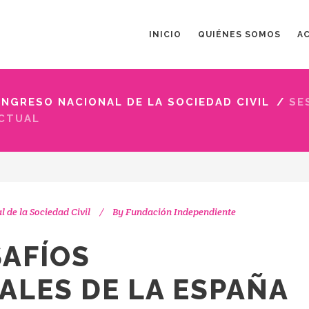
INICIO
QUIÉNES SOMOS
A
ONGRESO NACIONAL DE LA SOCIEDAD CIVIL
/
SE
ACTUAL
 de la Sociedad Civil
By
Fundación Independiente
SAFÍOS
ALES DE LA ESPAÑA