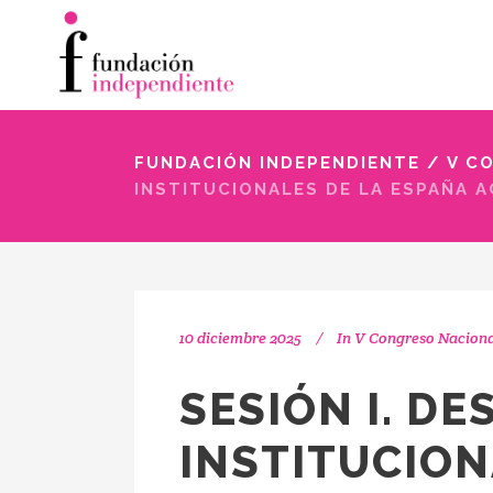
FUNDACIÓN INDEPENDIENTE
/
V C
INSTITUCIONALES DE LA ESPAÑA 
10 diciembre 2025
In
V Congreso Nacional
SESIÓN I. DE
INSTITUCION