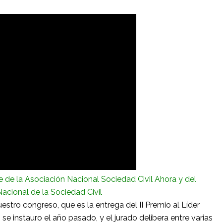
te de la Asociación Nacional Sociedad Civil Ahora y del
acional de la Sociedad Civil
stro congreso, que es la entrega del II Premio al Líder
 se instauro el año pasado, y el jurado delibera entre varias