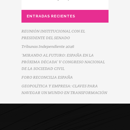
ENTRADAS RECIENTES
REUNIÓN INSTITUCIONAL CON EL
PRESIDENTE DEL SENADO
Tribunas Independiente 2026
‘MIRANDO AL FUTURO: ESPAÑA EN LA
PRÓXIMA DÉCADA’ V CONGRESO NACIONAL
DE LA SOCIEDAD CIVIL
FORO RECONCILIA ESPAÑA
GEOPOLÍTICA Y EMPRESA: CLAVES PARA
NAVEGAR UN MUNDO EN TRANSFORMACIÓN