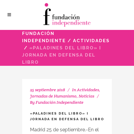
FUNDACIÓN
INDEPENDIENTE
/
ACTIVIDADES
/
«PALADINES DEL LIBRO» I
JORNADA EN DEFENSA DEL
LIBRO
25 septiembre 2018
In
Actividades
,
Jornadas de Humanismo
,
Noticias
By
Fundación Independiente
«PALADINES DEL LIBRO» I
JORNADA EN DEFENSA DEL LIBRO
Madrid 25 de septiembre.-En el