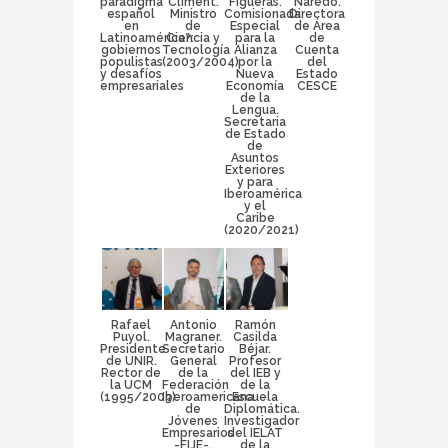
paradigma
Climent.
Figueras.
Naredo.
español
Ministro
Comisionada
Directora
en
de
Especial
de Área
Latinoamérica?:
Ciencia y
para la
de
gobiernos
Tecnología
Alianza
Cuenta
populistas
(2003/2004)
por la
del
y desafíos
Nueva
Estado
empresariales
Economía
CESCE
de la
Lengua.
Secretaria
de Estado
de
Asuntos
Exteriores
y para
Iberoamérica
y el
Caribe
(2020/2021)
Rafael
Antonio
Ramón
Puyol.
Magraner.
Casilda
Presidente
Secretario
Béjar.
de UNIR.
General
Profesor
Rector de
de la
del IEB y
la UCM
Federación
de la
(1995/2003)
Iberoamericana
Escuela
de
Diplomática.
Jóvenes
Investigador
Empresarios
del IELAT
-FIJE-.
de la