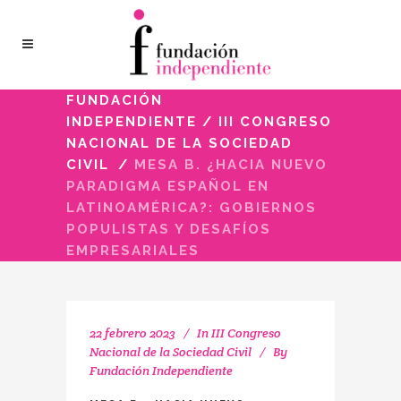
FUNDACIÓN
INDEPENDIENTE
/
III CONGRESO
NACIONAL DE LA SOCIEDAD
CIVIL
/
MESA B. ¿HACIA NUEVO
PARADIGMA ESPAÑOL EN
LATINOAMÉRICA?: GOBIERNOS
POPULISTAS Y DESAFÍOS
EMPRESARIALES
22 febrero 2023
In
III Congreso
Nacional de la Sociedad Civil
By
Fundación Independiente