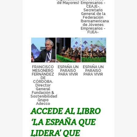
de Mayores)
Empresarios -
CEAJE-.
Secretario
General de la
Federación
Iberoamericana
de Jóvenes
Empresarios -
FIJEA-
FRANCISCO
ESPAÑA UN
ESPAÑA UN
MESONERO
PARAISO
PARAISO
FERNÁNDEZ
PARA VIVIR
PARA VIVIR
DE
CÓRDOBA.
Director
General
Fundación &
Sostenibilidad
Grupo
Adecco
ACCEDE AL LIBRO
‘LA ESPAÑA QUE
LIDERA’ QUE