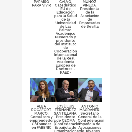
PARAISO
CALVO.
MUÑOZ
PARA VIVIR
Catedrático
PINEDA.
EU de
Presidenta
Educación
de la
para la Salud
Asociación
de la
de
Universidad
Empresarias
de Las
de Sevilla
Palmas.
Académico
Numerario y
presidente
del Instituto
de
Cooperación
Internacional
de la Real
Academia
Europea de
Doctores -
RAED-
ALBA
JOSÉ LUIS
ANTONIO
ROCAFORT
FERNÁNDEZ
MAGRANER.
MARCO.
SANTILLANA.
Secretario
Consultora y
Presidente
General de la
emprendedora.
de CEOMA
Confederación
Cofounder
(Confederación
Española de
en FABBRIC
Española de
Asociaciones
Organizaciones
de Jóvenes