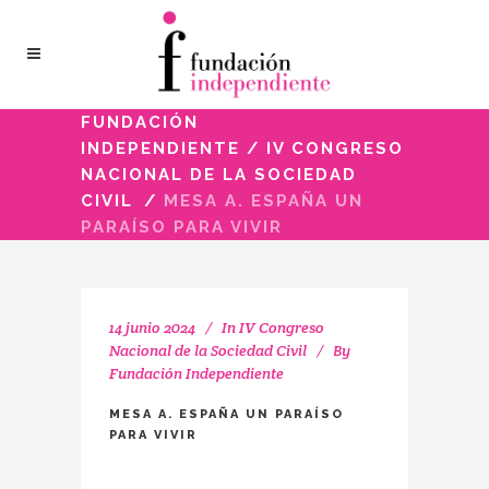
FUNDACIÓN
INDEPENDIENTE
/
IV CONGRESO
NACIONAL DE LA SOCIEDAD
CIVIL
/
MESA A. ESPAÑA UN
PARAÍSO PARA VIVIR
14 junio 2024
In
IV Congreso
Nacional de la Sociedad Civil
By
Fundación Independiente
MESA A. ESPAÑA UN PARAÍSO
PARA VIVIR