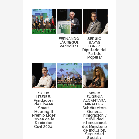
FERNANDO
SERGIO
JÁUREGUI.
SAYAS
Periodista
LÓPEZ.
Diputado del
Partido
Popular
SOFÍA
MARÍA
ITURBE.
EUGENIA
Fundadora
ALCÁNTARA
de Libeen
MIRALLES.
Smart
Subdirectora
Housing. II
General
Premio Líder
Inmigración y
Joven de la
Movilidad
Sociedad
Internacional
Civil 2024.
del Ministerio
de Inclusión,
Seguridad
Social y