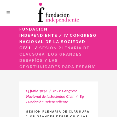
FUNDACIÓN
INDEPENDIENTE
/
IV CONGRESO
NACIONAL DE LA SOCIEDAD
CIVIL
/
SESIÓN PLENARIA DE
CLAUSURA ‘LOS GRANDES
DESAFÍOS Y LAS
OPORTUNIDADES PARA ESPAÑA’
14 junio 2024
In
IV Congreso
Nacional de la Sociedad Civil
By
Fundación Independiente
SESIÓN PLENARIA DE CLAUSURA
‘LOS GRANDES DESAFÍOS Y LAS