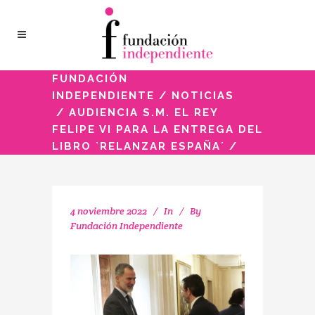
FUNDACIÓN
INDEPENDIENTE
/
NOTICIAS
/
AUDIENCIA S.M. EL REY
FELIPE VI PARA LA ENTREGA DEL
LIBRO `RELANZAR ESPAÑA´
/
4 noviembre 2022
In
By
Fundación Independiente